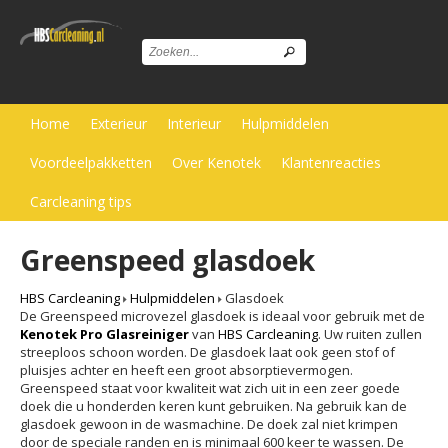
Home
Exterieur
Interieur
Hulpmiddelen
Voordeelpakketten
Over Kenotek
Klantenreacties
Carcleaning tips
Greenspeed glasdoek
HBS Carcleaning
Hulpmiddelen
Glasdoek
De Greenspeed microvezel glasdoek is ideaal voor gebruik met de
Kenotek Pro Glasreiniger
van
HBS Carcleaning
. Uw ruiten zullen
streeploos schoon worden. De glasdoek laat ook geen stof of
pluisjes achter en heeft een groot absorptievermogen.
Greenspeed staat voor kwaliteit wat zich uit in een zeer goede
doek die u honderden keren kunt gebruiken. Na gebruik kan de
glasdoek gewoon in de wasmachine. De doek zal niet krimpen
door de speciale randen en is minimaal 600 keer te wassen. De