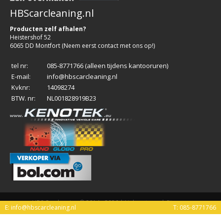
HBScarcleaning.nl
Producten zelf afhalen?
Heistershof 52
6065 DD Montfort (Neem eerst contact met ons op!)
tel nr:
085-8771766 (alleen tijdens kantooruren)
E-mail:
info@hbscarcleaning.nl
Kvknr:
14098274
BTW. nr:
NL001828919B23
HBS Carcleaning © 2014 - 2026 |
Linkpartners
|
Sitemap
E: info@hbscarcleaning.nl
T: 085-8771766