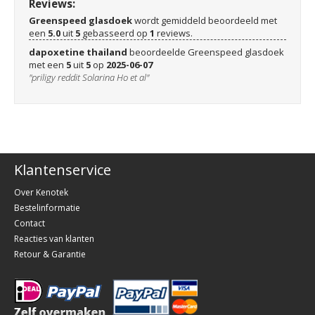
Reviews:
Greenspeed glasdoek
wordt gemiddeld beoordeeld met
een
5.0
uit
5
gebasseerd op
1
reviews.
dapoxetine thailand
beoordeelde Greenspeed glasdoek
met een
5
uit
5
op
2025-06-07
"priligy reddit Solarina Ho et al"
Klantenservice
Over Kenotek
Bestelinformatie
Contact
Reacties van klanten
Retour & Garantie